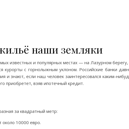
 жильё наши земляки
мых известных и популярных местах — на Лазурном берегу,
тся курорты с горнолыжным уклоном. Российские банки дав
ия и знают, если наш человек заинтересовался каким-нибу
его приобретет, взяв ипотечный кредит.
азная за квадратный метр:
т около 10000 евро.