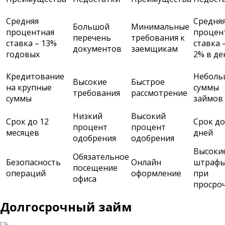
Средняя
Средня
Большой
Минимальные
процентная
процен
перечень
требования к
ставка – 13%
ставка –
документов
заемщикам
годовых
2% в де
Кредитование
Неболь
Высокие
Быстрое
на крупные
суммы
требования
рассмотрение
суммы
займов
Низкий
Высокий
Срок до 12
Срок до
процент
процент
месяцев
дней
одобрения
одобрения
Высоки
Обязательное
Безопасность
Онлайн
штраф
посещение
операций
оформление
при
офиса
просро
Долгосрочный займ