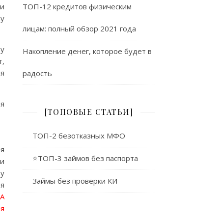
 и
ТОП-12 кредитов физическим
му
лицам: полный обзор 2021 года
 у
Накопление денег, которое будет в
т,
ля
радость
ия
[ТОПОВЫЕ СТАТЬИ]
ТОП-2 безотказных МФО
я
⭐ТОП-3 займов без паспорта
ии
ру
Займы без проверки КИ
ея
А
ля