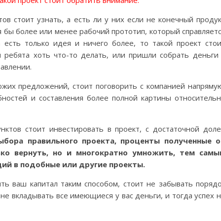
акой проект стоит обратить внимание.
ов стоит узнать, а есть ли у них если не конечный проду
 бы более или менее рабочий прототип, который справляет
а есть только идея и ничего более, то такой проект сто
ли ребята хоть что-то делать, или пришли собрать деньги
равлении.
жих предложений, стоит поговорить с компанией напряму
ностей и составления более полной картины относитель
нктов стоит инвестировать в проект, с достаточной дол
ыбора правильного проекта, проценты полученные о
ко вернуть, но и многократно умножить, тем самы
ий в подобные или другие проекты.
ить ваш капитал таким способом, стоит не забывать поряд
не вкладывать все имеющиеся у вас деньги, и тогда успех 