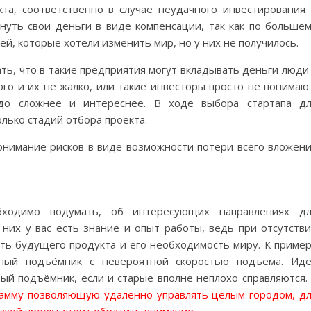
та, соответственно в случае неудачного инвестирования
нуть свои деньги в виде компенсации, так как по больше
ей, которые хотели изменить мир, но у них не получилось.
ть, что в такие предприятия могут вкладывать деньги люди
го и их не жалко, или такие инвесторы просто не понимаю
до сложнее и интереснее. В ходе выбора стартапа д
лько стадий отбора проекта.
онимание рисков в виде возможности потери всего вложен
бходимо подумать, об интересующих направлениях дл
 них у вас есть знание и опыт работы, ведь при отсутств
ть будущего продукта и его необходимость миру. К приме
ьный подъёмник с невероятной скоростью подъема. Ид
вый подъёмник, если и старые вполне неплохо справляются.
рамму позволяющую удалённо управлять целым городом, д