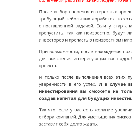
облегчения работы и жизни людей, то на т
После выбора перечня интересных проект
требующий небольших доработок, то хотя
с поставленной задачей. Если у стартап
пропустить, так как неизвестно, будут 
инвесторов и пропасть в неизвестном нап
При возможности, после нахождения похо
для выяснения интересующих вас подроб
проекта.
И только после выполнения всех этих пу
уверенности в его успех.
И в случае в
инвестирования вы сможете не толь
создав капитал для будущих инвестиц
Так что, если у вас есть желание увелич
отбора компаний. Для уменьшения рисков 
заставит себя долго ждать.