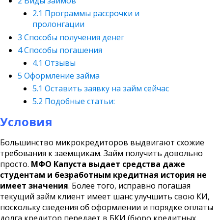
2
Виды займов
2.1
Программы рассрочки и
пролонгации
3
Способы получения денег
4
Способы погашения
4.1
Отзывы
5
Оформление займа
5.1
Оставить заявку на займ сейчас
5.2
Подобные статьи:
Условия
Большинство микрокредиторов выдвигают схожие
требования к заемщикам. Займ получить довольно
просто.
МФО Капуста выдает средства даже
студентам и безработным кредитная история не
имеет значения
. Более того, исправно погашая
текущий займ клиент имеет шанс улучшить свою КИ,
поскольку сведения об оформлении и порядке оплаты
долга кредитор передает в БКИ (бюро кредитных