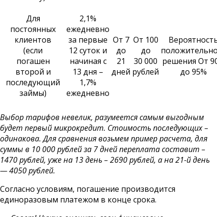
Для
2,1%
постоянных
ежедневно
клиентов
за первые
От 7
От 100
Вероятност
(если
12 суток и
до
до
положительно
погашен
начиная с
21
30 000
решения От 9
второй и
13 дня –
дней
рублей
до 95%
последующий
1,7%
займы)
ежедневно
Выбор тарифов невелик, разумеется самым выгодным
будет первый микрокредит. Стоимость последующих –
одинакова. Для сравнения возьмем пример расчета, для
суммы в 10 000 рублей за 7 дней переплата составит –
1470 рублей, уже на 13 день – 2690 рублей, а на 21-й день
— 4050 рублей.
Согласно условиям, погашение производится
единоразовым платежом в конце срока.