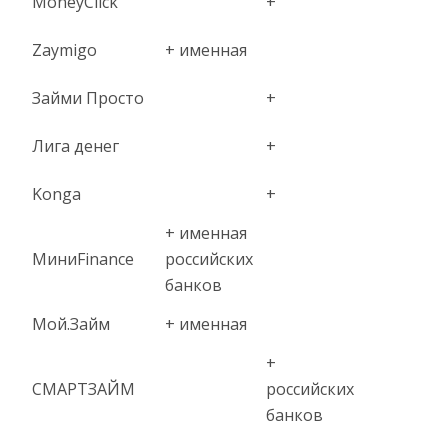
MoneyClick
+
Zaymigo
+ именная
Займи Просто
+
Лига денег
+
Konga
+
+ именная
МиниFinance
российских
банков
Мой.Займ
+ именная
+
СМАРТЗАЙМ
российских
банков