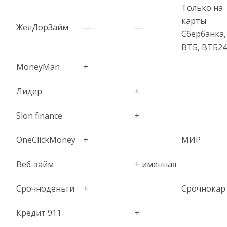
Только на
карты
ЖелДорЗайм
—
—
Сбербанка,
ВТБ, ВТБ24
MoneyMan
+
Лидер
+
Slon finance
+
OneClickMoney
+
МИР
Веб-займ
+ именная
Срочноденьги
+
Срочнокар
Кредит 911
+