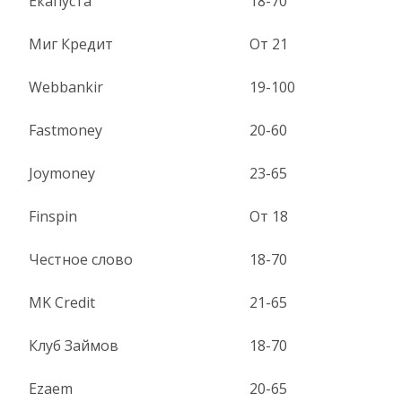
Екапуста
18-70
Миг Кредит
От 21
Webbankir
19-100
Fastmoney
20-60
Joymoney
23-65
Finspin
От 18
Честное слово
18-70
MK Credit
21-65
Клуб Займов
18-70
Ezaem
20-65