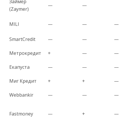
Займер
—
—
(Zaymer)
MILI
—
—
—
SmartCredit
—
—
—
Метрокредит
+
—
—
Екапуста
—
—
—
Миг Кредит
+
+
—
Webbankir
—
—
—
Fastmoney
—
+
—