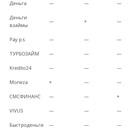
Деньга
—
—
—
Деньги
—
+
—
взаймы
Pay p.s
—
—
—
ТУРБОЗАЙМ
—
—
—
Kredito24
—
—
—
Moneza
+
—
—
СМСФИНАНС
—
—
+
VIVUS
—
—
—
Быстроденьги
—
—
—