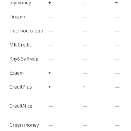
Joymoney
+
—
+
Finspin
—
—
—
Честное слово
—
—
—
MK Credit
—
—
—
Клуб Займов
—
—
—
Ezaem
+
—
—
CreditPlus
+
+
—
CreditNice
—
—
—
Green money
—
—
—