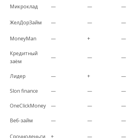
Микроклад
—
—
—
ЖелДорЗайм
—
—
—
MoneyMan
—
+
—
Кредитный
—
—
—
заём
Лидер
—
+
—
Slon finance
—
—
—
OneClickMoney
—
—
—
Веб-займ
—
—
—
Срочноденьги
+
—
—