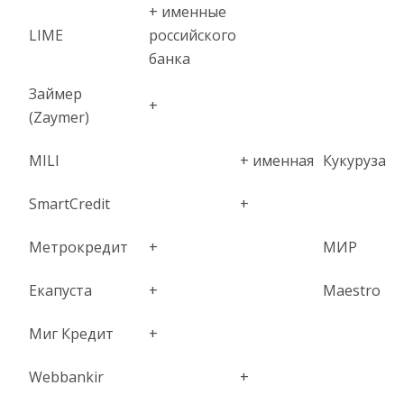
+ именные
LIME
российского
банка
Займер
+
(Zaymer)
MILI
+ именная
Кукуруза
SmartCredit
+
Метрокредит
+
МИР
Екапуста
+
Maestro
Миг Кредит
+
Webbankir
+