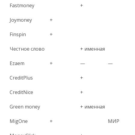
Fastmoney
+
Joymoney
+
Finspin
+
Честное слово
+ именная
Ezaem
+
—
—
CreditPlus
+
CreditNice
+
Green money
+ именная
MigOne
+
МИР