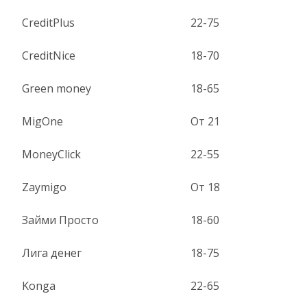
CreditPlus
22-75
CreditNice
18-70
Green money
18-65
MigOne
От 21
MoneyClick
22-55
Zaymigo
От 18
Займи Просто
18-60
Лига денег
18-75
Konga
22-65