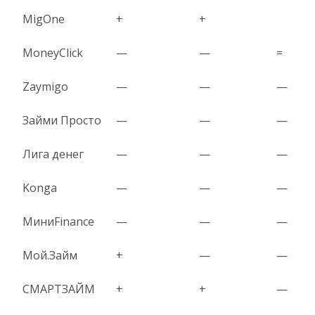
MigOne
+
+
MoneyClick
—
—
=
Zaymigo
—
—
—
Займи Просто
—
—
—
Лига денег
—
—
—
Konga
—
—
—
МиниFinance
—
—
—
Мой.Займ
+
—
—
СМАРТЗАЙМ
+
+
—