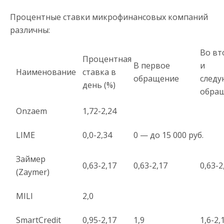
Процентные ставки микрофинансовых компаний
различны:
Во вт
Процентная
В первое
и
Наименование
ставка в
обращение
след
день (%)
обра
Onzaem
1,72-2,24
LIME
0,0-2,34
0 — до 15 000 руб.
Займер
0,63-2,17
0,63-2,17
0,63-2
(Zaymer)
MILI
2,0
SmartCredit
0,95-2,17
1,9
1,6-2,